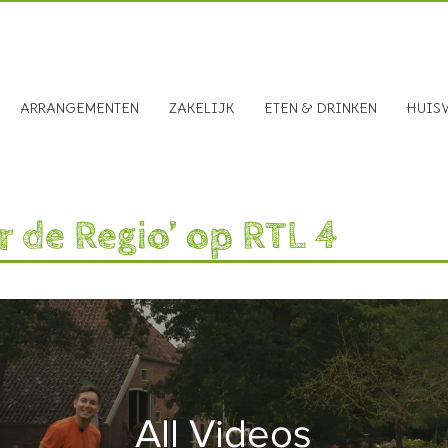
, 9591 TX Onstwedde
0599-312611
ARRANGEMENTEN
ZAKELIJK
ETEN & DRINKEN
HUIS
 de Regio’ op RTL 4
All Videos