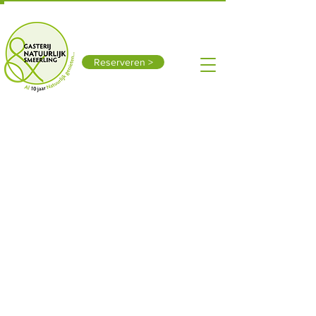
Smeerling 15, 9591 TX Onstwedde
0599-312611
Vandaag open: 10:00 - 18:00
Reserveren >