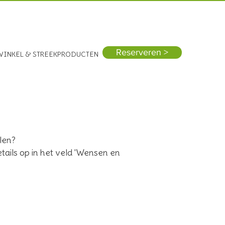
Vandaag open: 10:00 - 17:00
Reserveren >
WINKEL & STREEKPRODUCTEN
llen?
details op in het veld 'Wensen en