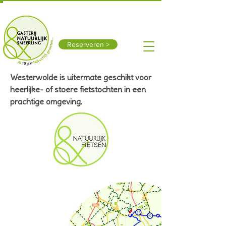
Smeerling 15, 9591 TX Onstwedde
0599-312611
Vandaag open: 10:00 - 17:00
Reserveren >
Westerwolde is uitermate geschikt voor
heerlijke- of stoere fietstochten in een
prachtige omgeving.