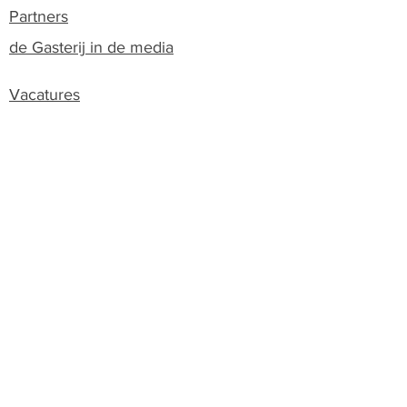
Partners
de Gasterij in de media
Vacatures
Contact & openingstijden
Vandaag
10:00 - 17:00
vrijdag 7 aug
10:00 - 17:00