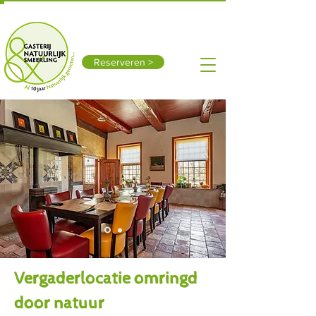
Smeerling 15, 9591 TX Onstwedde
0599-312611
Vandaag open: 10:00 - 17:00
Reserveren >
Vergaderlocatie omringd
door natuur