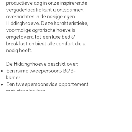
productieve dag in onze inspirerende
vergaderlocatie kunt u ontspannen
overnachten in de nabijgelegen
Hiddinghhoeve. Deze karakteristieke,
voormalige agrarische hoeve is
omgetoverd tot een luxe bed &
breakfast en biedt alle comfort die u
nodig heeft.
De Hiddinghhoeve beschikt over:
Een ruime tweepersoons B&B-
kamer
Een tweepersoonsvide appartement
met eigen keuken
Een vierpersoons gastenverblijf met
complete keuken en luxe faciliteiten,
zoals elektrische apparatuur, internet
en tv.
Bekijk de prachtige kamers hier!