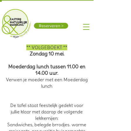
Smeerling 15, 9591 TX Onstwedde
0599-312611
Vandaag open: 10:00 - 17:00
Reserveren >
** VOLGEBOEKT **
Zondag 10 mei.
Moederdag lunch tussen 11.00 en
14.00 uur.
Verwen je moeder met een Moederdag
lunch
De tafel staat feestelijk gedekt voor
jullie klaar met daarop de v
olgende
lekkernijen:
Sandwiches, belegde brrodjes. warme