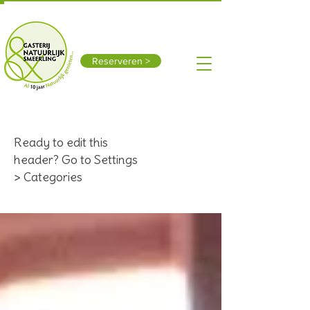
Smeerling 15, 9591 TX Onstwedde
0599-312611
Vandaag open: 10:00 - 18:00
Reserveren >
Ready to edit this
header? Go to Settings
> Categories